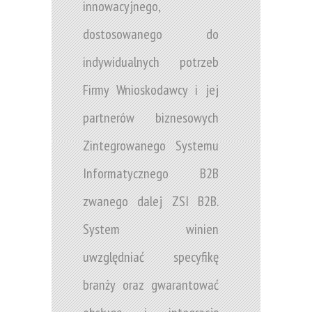
innowacyjnego,
dostosowanego do
indywidualnych potrzeb
Firmy Wnioskodawcy i jej
partnerów biznesowych
Zintegrowanego Systemu
Informatycznego B2B
zwanego dalej ZSI B2B.
System winien
uwzględniać specyfikę
branży oraz gwarantować