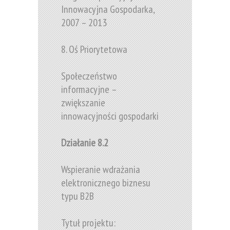
Innowacyjna Gospodarka,
2007 – 2013
8. Oś Priorytetowa
Społeczeństwo
informacyjne –
zwiększanie
innowacyjności gospodarki
Działanie 8.2
Wspieranie wdrażania
elektronicznego biznesu
typu B2B
Tytuł projektu: