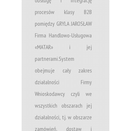
obsługę i integrację
procesów klasy B2B
pomiędzy GRYLA JAROSŁAW
Firma Handlowo-Usługowa
«MATAR» i jej
partnerami.System
obejmuje cały zakres
działalności Firmy
Wnioskodawcy czyli we
wszystkich obszarach jej
działalności, tj. w obszarze
zamówień, dostaw i