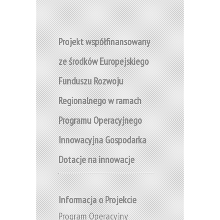
Projekt współfinansowany
ze środków Europejskiego
Funduszu Rozwoju
Regionalnego w ramach
Programu Operacyjnego
Innowacyjna Gospodarka
Dotacje na innowacje
Informacja o Projekcie
Program Operacyjny