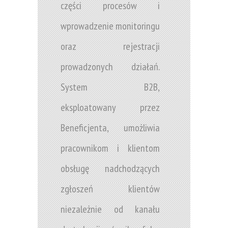
części procesów i
wprowadzenie monitoringu
oraz rejestracji
prowadzonych działań.
System B2B,
eksploatowany przez
Beneficjenta, umożliwia
pracownikom i klientom
obsługę nadchodzących
zgłoszeń klientów
niezależnie od kanału