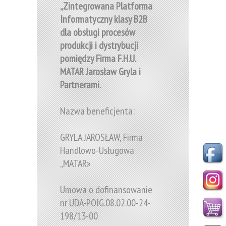
„Zintegrowana Platforma
Informatyczny klasy B2B
dla obsługi procesów
produkcji i dystrybucji
pomiędzy Firma F.H.U.
MATAR Jarosław Gryla i
Partnerami.
Nazwa beneficjenta:
GRYLA JAROSŁAW, Firma
Handlowo-Usługowa
„MATAR»
Umowa o dofinansowanie
nr UDA-POIG.08.02.00-24-
198/13-00