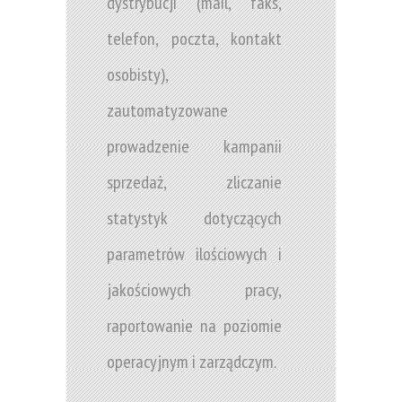
dystrybucji (mail, faks,
telefon, poczta, kontakt
osobisty),
zautomatyzowane
prowadzenie kampanii
sprzedaż, zliczanie
statystyk dotyczących
parametrów ilościowych i
jakościowych pracy,
raportowanie na poziomie
operacyjnym i zarządczym.