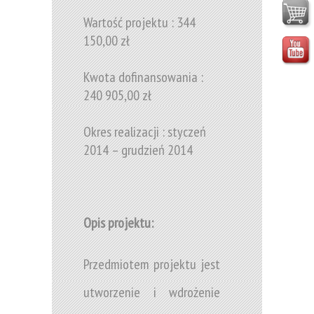
Wartość projektu : 344
150,00 zł
Kwota dofinansowania :
240 905,00 zł
Okres realizacji : styczeń
2014 – grudzień 2014
Opis projektu:
Przedmiotem projektu jest
utworzenie i wdrożenie