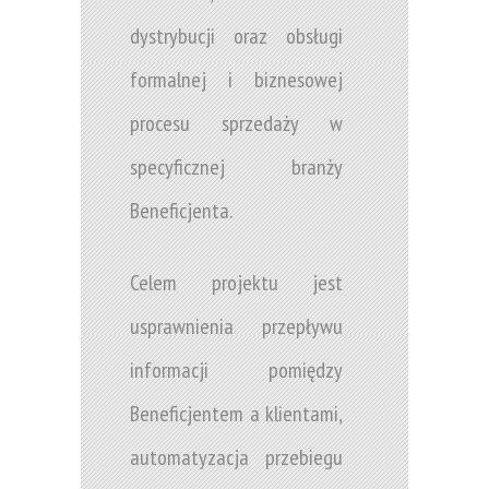
dystrybucji oraz obsługi
formalnej i biznesowej
procesu sprzedaży w
specyficznej branży
Beneficjenta.
Celem projektu jest
usprawnienia przepływu
informacji pomiędzy
Beneficjentem a klientami,
automatyzacja przebiegu