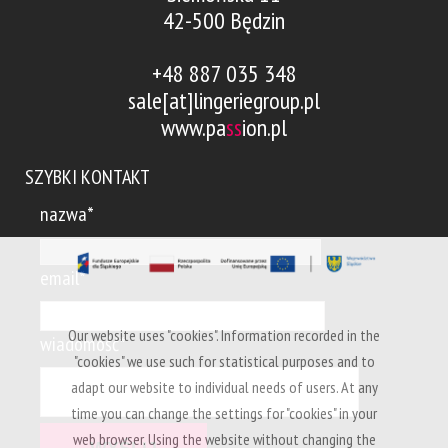
42-500 Będzin
+48 887 035 348
sale[at]lingeriegroup.pl
www.pa
ss
ion.pl
SZYBKI KONTAKT
nazwa*
email*
Our website uses "cookies". Information recorded in the
wiadomość*
"cookies" we use such for statistical purposes and to
adapt our website to individual needs of users. At any
time you can change the settings for "cookies" in your
web browser. Using the website without changing the