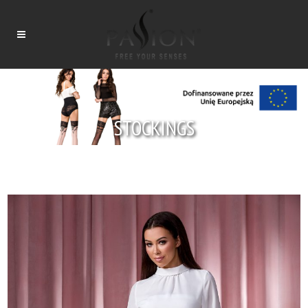
STOCKINGS
Tytuł
Tytuł