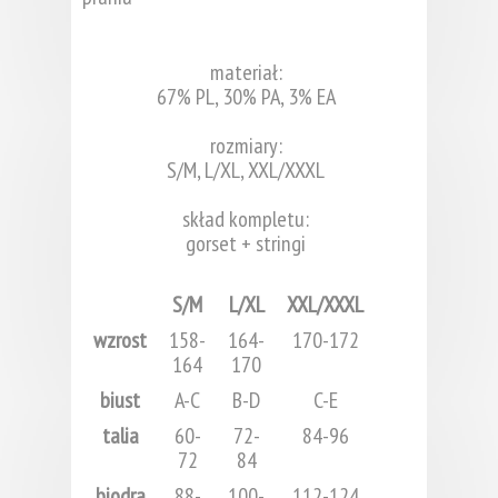
materiał:
67% PL, 30% PA, 3% EA
rozmiary:
S/M, L/XL, XXL/XXXL
skład kompletu:
gorset + stringi
S/M
L/XL
XXL/XXXL
wzrost
158-
164-
170-172
164
170
biust
A-C
B-D
C-E
talia
60-
72-
84-96
72
84
biodra
88-
100-
112-124