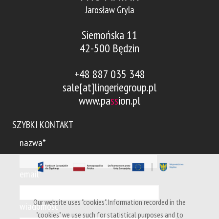
Jarosław Gryla
Siemońska 11
42-500 Będzin
+48 887 035 348
sale[at]lingeriegroup.pl
www.pa
ss
ion.pl
SZYBKI KONTAKT
nazwa*
email*
Our website uses "cookies". Information recorded in the
wiadomość*
"cookies" we use such for statistical purposes and to