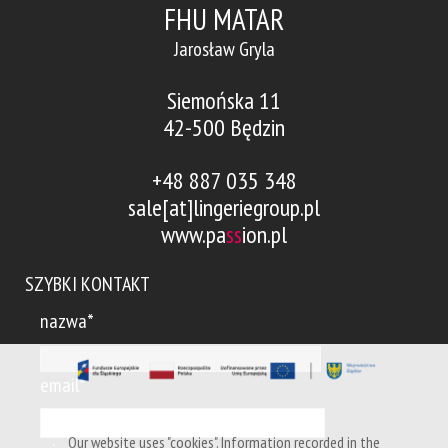
FHU MATAR
Jarosław Gryla
Siemońska 11
42-500 Będzin
+48 887 035 348
sale[at]lingeriegroup.pl
www.pa
ss
ion.pl
SZYBKI KONTAKT
nazwa*
email*
Our website uses "cookies". Information recorded in the