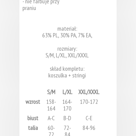
- nie farbuje przy
praniu
materiał:
63% PL, 30% PA, 7% EA,
rozmiary:
S/M, L/XL, XXL/XXXL
skład kompletu:
koszulka + stringi
S/M
L/XL
XXL/XXXL
wzrost
158-
164-
170-172
164
170
biust
A-C
B-D
C-E
talia
60-
72-
84-96
72
84