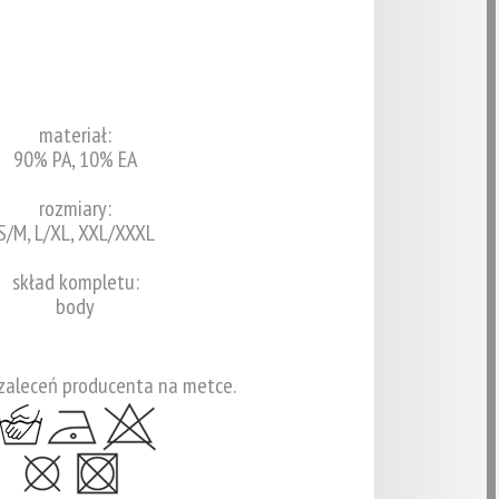
materiał:
90% PA, 10% EA
rozmiary:
S/M, L/XL, XXL/XXXL
skład kompletu:
body
zaleceń producenta na metce.