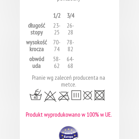
1/2
3/4
długość
23-
26-
stopy
25
28
wysokość
70-
78-
krocza
74
82
obwód
58-
64-
uda
62
68
Pranie wg zaleceń producenta na
metce.
Produkt wyprodukowano w 100% w UE.