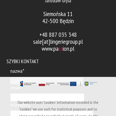
Jarosław Gryla
Siemońska 11
42-500 Będzin
+48 887 035 348
sale[at]lingeriegroup.pl
www.pa
ss
ion.pl
SZYBKI KONTAKT
nazwa*
email*
Our website uses "cookies". Information recorded in the
wiadomość*
"cookies" we use such for statistical purposes and to
adapt our website to individual needs of users. At any