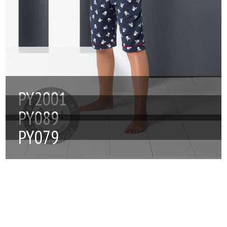
PY2001
PY089
PY079
Tytuł