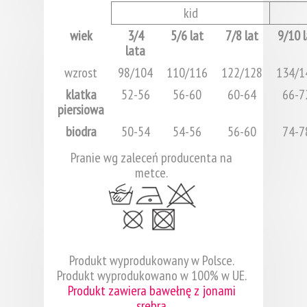
kid
wiek
3/4
5/6 lat
7/8 lat
9/10 l
lata
wzrost
98/104
110/116
122/128
134/1
klatka
52-56
56-60
60-64
66-7
piersiowa
biodra
50-54
54-56
56-60
74-7
Pranie wg zaleceń producenta na
metce.
Produkt wyprodukowany w Polsce.
Produkt wyprodukowano w 100% w UE.
Produkt zawiera bawełnę z jonami
srebra