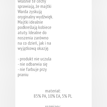
właśnie te cechy
sprawiają, że majtki
Warda zyskują
oryginalny wydźwięk.
Majtki idealnie
podkreślają kobiece
atuty. Idealne do
noszenia zarówno
na co dzień, jak i na
wyjątkową okazję.
- produkt nie uczula
- nie odbarwia się
- nie farbuje przy
praniu
materiał:
85% PA, 10% EA, 5% PL
rozmiary: