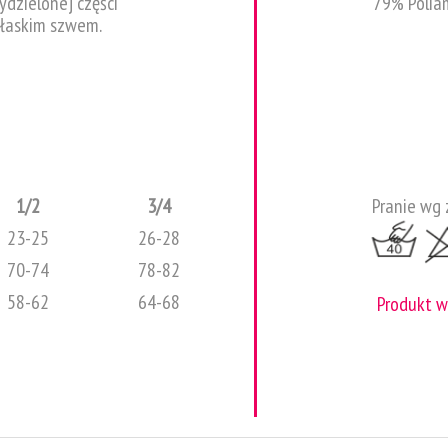
dzielonej części
79% Polia
płaskim szwem.
1/2
3/4
Pranie wg 
23-25
26-28
70-74
78-82
58-62
64-68
Produkt 