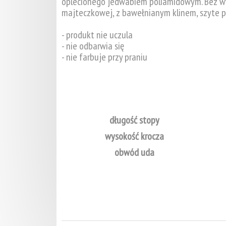
oplecionego jedwabiem poliamidowym. Bez wy
majteczkowej, z bawełnianym klinem, szyte 
- produkt nie uczula
- nie odbarwia się
- nie farbuje przy praniu
długość stopy
wysokość krocza
obwód uda