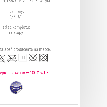
mid, 18% Elastan, 3% Bawełna
rozmiary:
1/2, 3/4
skład kompletu:
rajstopy
zaleceń producenta na metce.
wyprodukowano w 100% w UE.