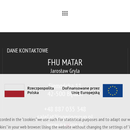
DANE KONTAKTOWE
FHU MATAR
Jarosław Gryla
Siemońska 11
42-500 Będzin
+48 887 035 348
sale[at]lingeriegroup.pl
corded in the "cookies" we use such for statistical purposes and to adapt our w
www.pa
ss
ion.pl
kies" in your web browser. Using the website without changing the settings of "