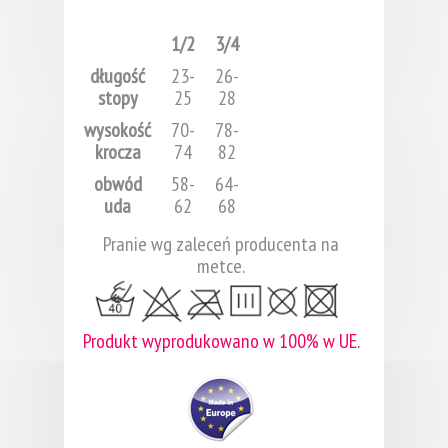
1/2
3/4
długość
23-
26-
stopy
25
28
wysokość
70-
78-
krocza
74
82
obwód
58-
64-
uda
62
68
Pranie wg zaleceń producenta na
metce.
Produkt wyprodukowano w 100% w UE.