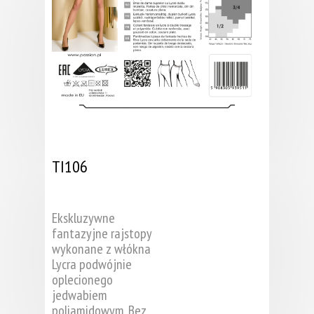
TI106
Ekskluzywne
fantazyjne rajstopy
wykonane z włókna
Lycra podwójnie
oplecionego
jedwabiem
poliamidowym. Bez