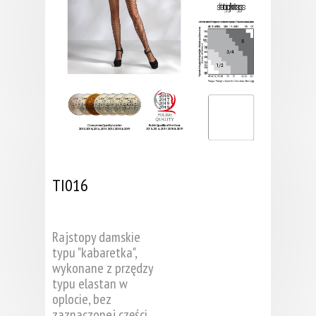
TI016
Rajstopy damskie
typu "kabaretka",
wykonane z przędzy
typu elastan w
oplocie, bez
zaznaczonej części