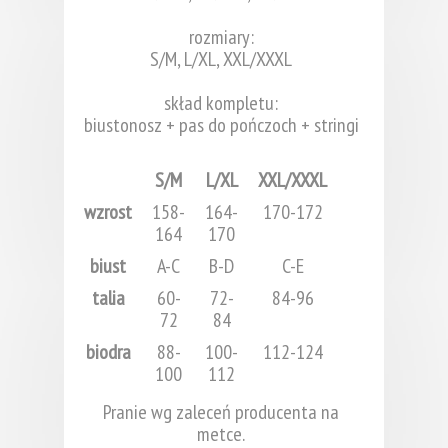
rozmiary:
S/M, L/XL, XXL/XXXL
skład kompletu:
biustonosz + pas do pończoch + stringi
S/M
L/XL
XXL/XXXL
wzrost
158-
164-
170-172
164
170
biust
A-C
B-D
C-E
talia
60-
72-
84-96
72
84
biodra
88-
100-
112-124
100
112
Pranie wg zaleceń producenta na
metce.