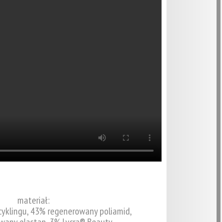
materiał:
cyklingu, 43% regenerowany poliamid,
wany elastan, 3% Lycra® Beauty