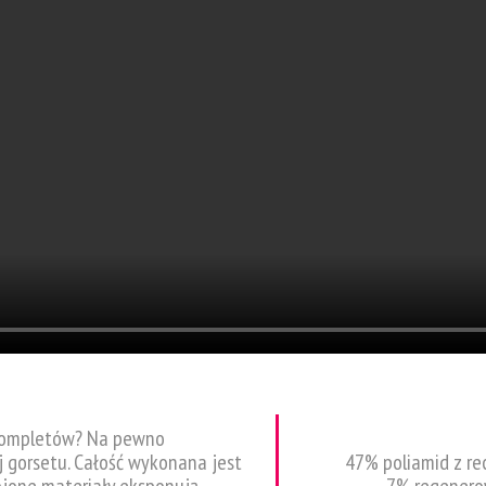
h kompletów? Na pewno
 gorsetu. Całość wykonana jest
47% poliamid z re
rojone materiały eksponują
7% regenero