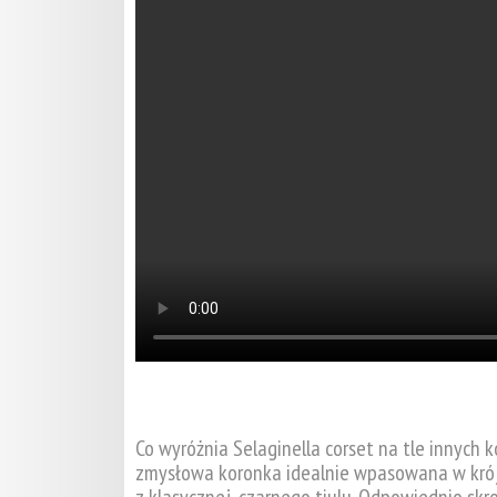
Co wyróżnia Selaginella corset na tle innyc
zmysłowa koronka idealnie wpasowana w krój
z klasycznej, czarnego tiulu. Odpowiednio sk