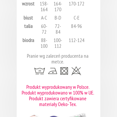
wzrost
158-
164-
170-172
164
170
biust
A-C
B-D
C-E
talia
60-
72-
84-96
72
84
biodra
88-
100-
112-124
100
112
Pranie wg zaleceń producenta na
metce.
Produkt wyprodukowany w Polsce.
Produkt wyprodukowano w 100% w UE.
Produkt zawiera certyfikowane
materiały Oeko-Tex.