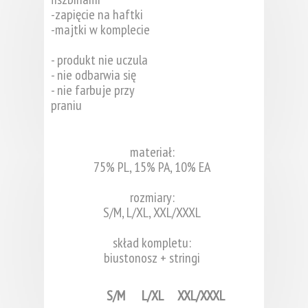
-zapięcie na haftki
-majtki w komplecie
- produkt nie uczula
- nie odbarwia się
- nie farbuje przy
praniu
materiał:
75% PL, 15% PA, 10% EA
rozmiary:
S/M, L/XL, XXL/XXXL
skład kompletu:
biustonosz + stringi
S/M
L/XL
XXL/XXXL