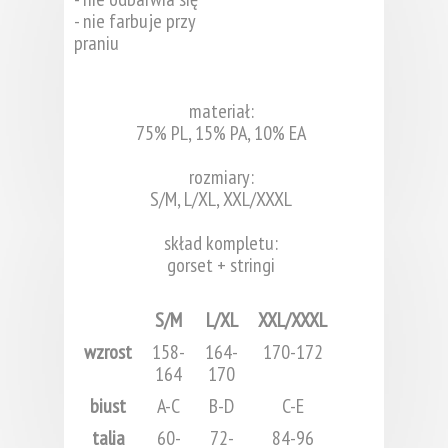
- nie farbuje przy
praniu
materiał:
75% PL, 15% PA, 10% EA
rozmiary:
S/M, L/XL, XXL/XXXL
skład kompletu:
gorset + stringi
S/M
L/XL
XXL/XXXL
wzrost
158-
164-
170-172
164
170
biust
A-C
B-D
C-E
talia
60-
72-
84-96