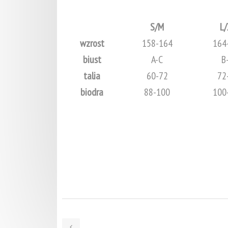
S/M
L/
wzrost
158-164
164
biust
A-C
B
talia
60-72
72
biodra
88-100
100