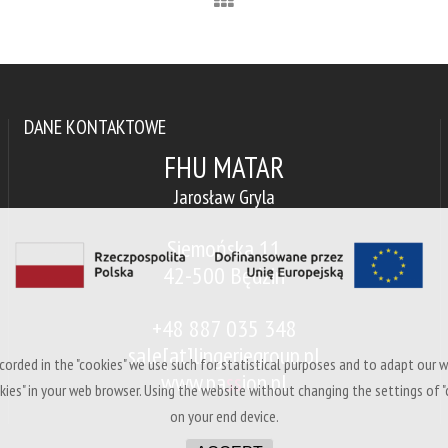
DANE KONTAKTOWE
FHU MATAR
Jarosław Gryla
Siemońska 11
42-500 Będzin
+48 887 035 348
sale[at]lingeriegroup.pl
corded in the "cookies" we use such for statistical purposes and to adapt our w
www.pa
ss
ion.pl
kies" in your web browser. Using the website without changing the settings of "
on your end device.