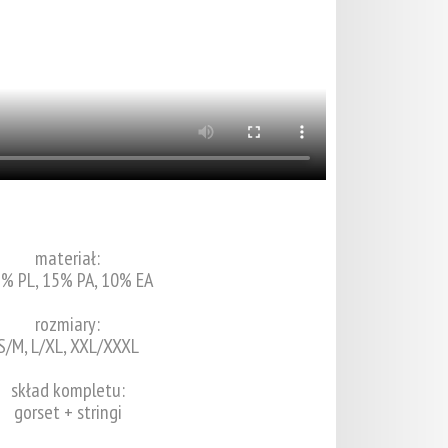
materiał:
% PL, 15% PA, 10% EA
rozmiary:
S/M, L/XL, XXL/XXXL
skład kompletu:
gorset + stringi