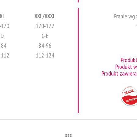
XL
XXL/XXXL
Pranie wg 
-170
170-172
-D
C-E
-84
84-96
-112
112-124
Produk
Produkt 
Produkt zawiera