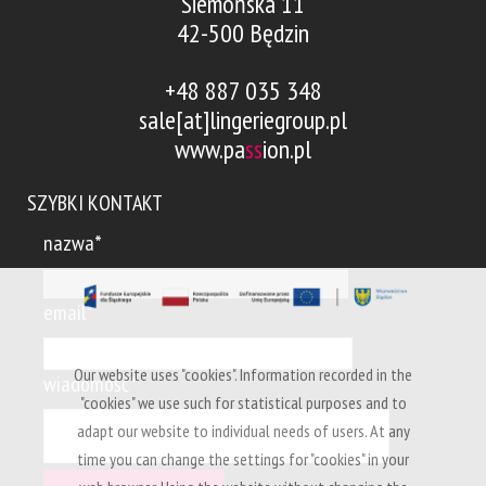
Siemońska 11
42-500 Będzin
+48 887 035 348
sale[at]lingeriegroup.pl
www.pa
ss
ion.pl
SZYBKI KONTAKT
nazwa*
email*
Our website uses "cookies". Information recorded in the
wiadomość*
"cookies" we use such for statistical purposes and to
adapt our website to individual needs of users. At any
time you can change the settings for "cookies" in your