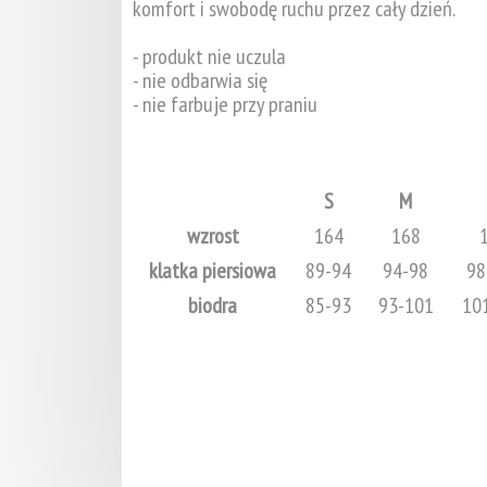
komfort i swobodę ruchu przez cały dzień.
- produkt nie uczula
- nie odbarwia się
- nie farbuje przy praniu
S
M
wzrost
164
168
klatka piersiowa
89-94
94-98
98
biodra
85-93
93-101
10