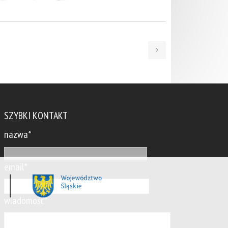
SZYBKI KONTAKT
nazwa*
email*
wiadomość*