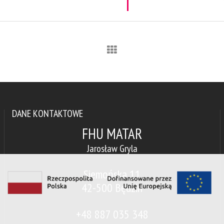
DANE KONTAKTOWE
FHU MATAR
Jarosław Gryla
Siemońska 11
42-500 Będzin
+48 887 035 348