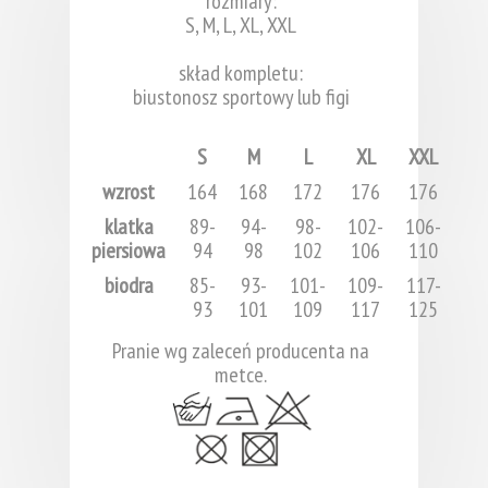
rozmiary:
S, M, L, XL, XXL
skład kompletu:
biustonosz sportowy lub figi
S
M
L
XL
XXL
wzrost
164
168
172
176
176
klatka
89-
94-
98-
102-
106-
piersiowa
94
98
102
106
110
biodra
85-
93-
101-
109-
117-
93
101
109
117
125
Pranie wg zaleceń producenta na
metce.