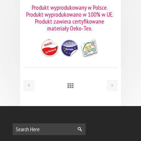
Produkt wyprodukowany w Polsce.
Produkt wyprodukowano w 100% w UE.
Produkt zawiera certyfikowane
materiały Oeko-Tex.