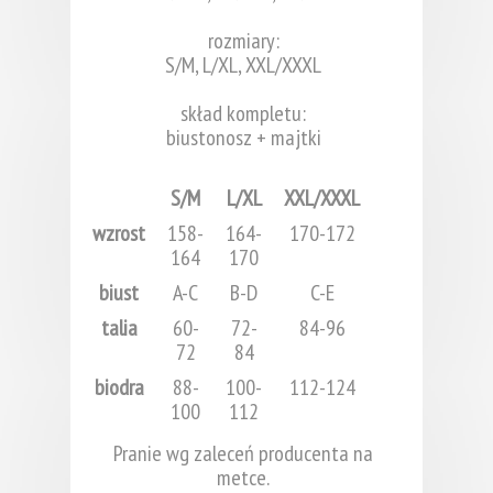
rozmiary:
S/M, L/XL, XXL/XXXL
skład kompletu:
biustonosz + majtki
S/M
L/XL
XXL/XXXL
wzrost
158-
164-
170-172
164
170
biust
A-C
B-D
C-E
talia
60-
72-
84-96
72
84
biodra
88-
100-
112-124
100
112
Pranie wg zaleceń producenta na
metce.