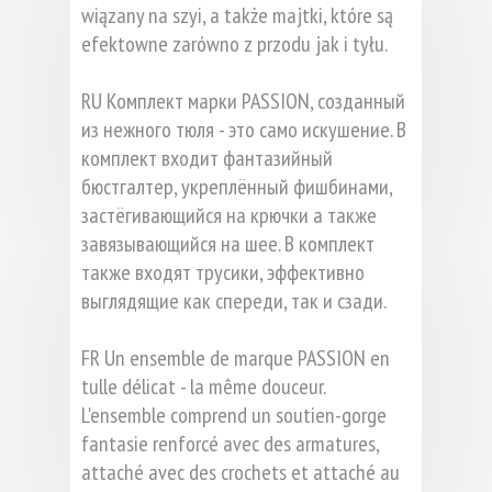
wiązany na szyi, a także majtki, które są
efektowne zarówno z przodu jak i tyłu.
RU Комплект марки PASSION, созданный
из нежного тюля - это само искушение. В
комплект входит фантазийный
бюстгалтер, укреплённый фишбинами,
застёгивающийся на крючки а также
завязывающийся на шее. В комплект
также входят трусики, эффективно
выглядящие как спереди, так и сзади.
FR Un ensemble de marque PASSION en
tulle délicat - la même douceur.
L'ensemble comprend un soutien-gorge
fantasie renforcé avec des armatures,
attaché avec des crochets et attaché au