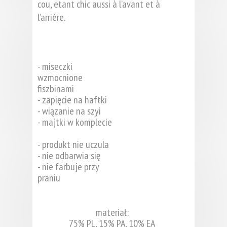
cou, etant chic aussi à l’avant et à
l’arrière.
- miseczki
wzmocnione
fiszbinami
- zapięcie na haftki
- wiązanie na szyi
- majtki w komplecie
- produkt nie uczula
- nie odbarwia się
- nie farbuje przy
praniu
materiał:
75% PL, 15% PA, 10% EA