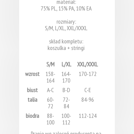
materiał:
75% PL, 15% PA, 10% EA
rozmiary:
S/M, L/XL, XXL/XXXL
skład kompletu:
koszulka + stringi
S/M
L/XL
XXL/XXXL
wzrost
158-
164-
170-172
164
170
biust
A-C
B-D
C-E
talia
60-
72-
84-96
72
84
biodra
88-
100-
112-124
100
112
Pranie wg zaleceń producenta na