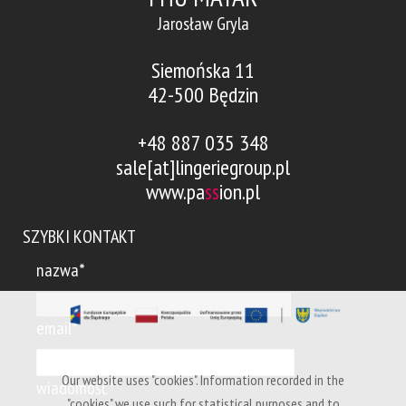
Jarosław Gryla
Siemońska 11
42-500 Będzin
+48 887 035 348
sale[at]lingeriegroup.pl
www.pa
ss
ion.pl
SZYBKI KONTAKT
nazwa*
email*
Our website uses "cookies". Information recorded in the
wiadomość*
"cookies" we use such for statistical purposes and to