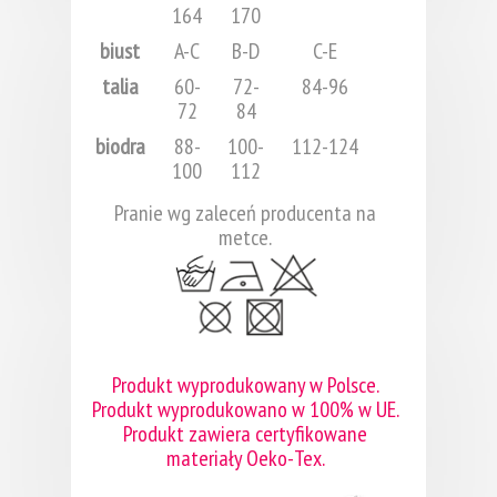
164
170
biust
A-C
B-D
C-E
talia
60-
72-
84-96
72
84
biodra
88-
100-
112-124
100
112
Pranie wg zaleceń producenta na
metce.
Produkt wyprodukowany w Polsce.
Produkt wyprodukowano w 100% w UE.
Produkt zawiera certyfikowane
materiały Oeko-Tex.