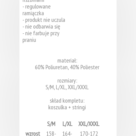
- regulowane
ramiączka
- produkt nie uczula
- nie odbarwia się
- nie farbuje przy
praniu
materiał:
60% Poliuretan, 40% Poliester
rozmiary:
S/M, L/XL, XXL/XXXL
skład kompletu:
koszulka + stringi
S/M
L/XL
XXL/XXXL
wzrost
158-
164-
170-172