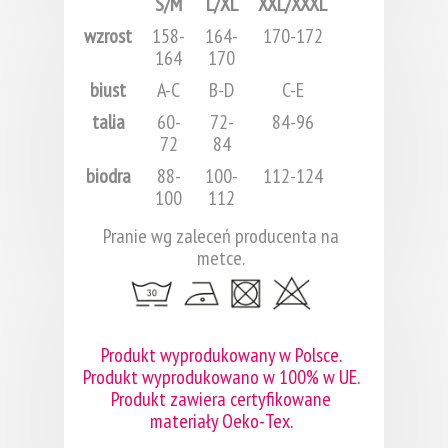
S/M
L/XL
XXL/XXXL
wzrost
158-
164-
170-172
164
170
biust
A-C
B-D
C-E
talia
60-
72-
84-96
72
84
biodra
88-
100-
112-124
100
112
Pranie wg zaleceń producenta na
metce.
Produkt wyprodukowany w Polsce.
Produkt wyprodukowano w 100% w UE.
Produkt zawiera certyfikowane
materiały Oeko-Tex.