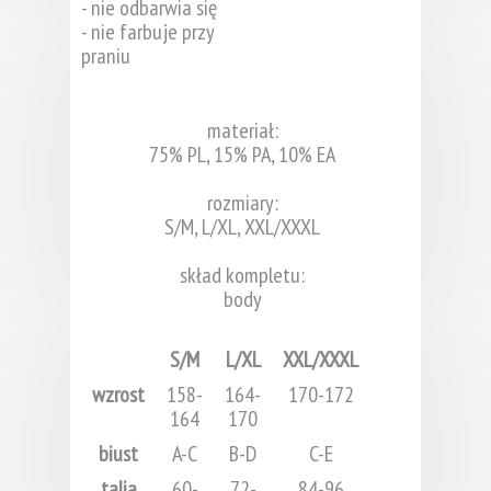
- nie odbarwia się
- nie farbuje przy
praniu
materiał:
75% PL, 15% PA, 10% EA
rozmiary:
S/M, L/XL, XXL/XXXL
skład kompletu:
body
S/M
L/XL
XXL/XXXL
wzrost
158-
164-
170-172
164
170
biust
A-C
B-D
C-E
talia
60-
72-
84-96