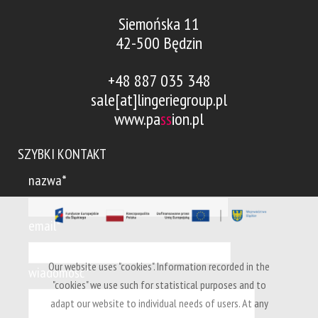
Siemońska 11
42-500 Będzin
+48 887 035 348
sale[at]lingeriegroup.pl
www.pa
ss
ion.pl
SZYBKI KONTAKT
nazwa*
email*
Our website uses "cookies". Information recorded in the
wiadomość*
"cookies" we use such for statistical purposes and to
adapt our website to individual needs of users. At any