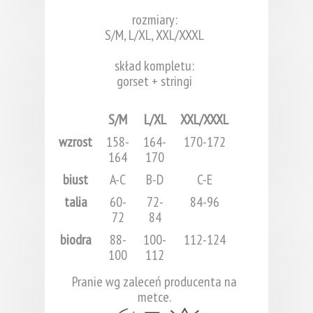
rozmiary:
S/M, L/XL, XXL/XXXL
skład kompletu:
gorset + stringi
S/M
L/XL
XXL/XXXL
wzrost
158-
164-
170-172
164
170
biust
A-C
B-D
C-E
talia
60-
72-
84-96
72
84
biodra
88-
100-
112-124
100
112
Pranie wg zaleceń producenta na
metce.