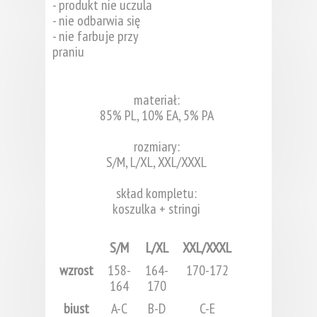
- produkt nie uczula
- nie odbarwia się
- nie farbuje przy
praniu
materiał:
85% PL, 10% EA, 5% PA
rozmiary:
S/M, L/XL, XXL/XXXL
skład kompletu:
koszulka + stringi
S/M
L/XL
XXL/XXXL
wzrost
158-
164-
170-172
164
170
biust
A-C
B-D
C-E