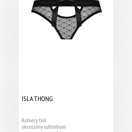
ISLA THONG
Kobiecy tiul
okraszony subtelnym