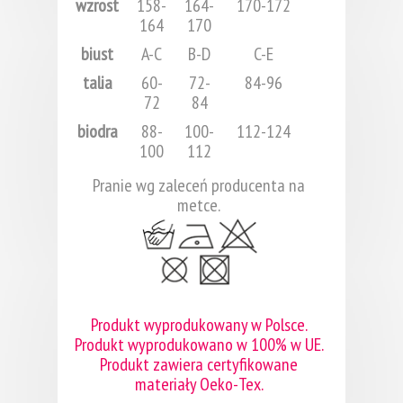
wzrost
158-
164-
170-172
164
170
biust
A-C
B-D
C-E
talia
60-
72-
84-96
72
84
biodra
88-
100-
112-124
100
112
Pranie wg zaleceń producenta na
metce.
Produkt wyprodukowany w Polsce.
Produkt wyprodukowano w 100% w UE.
Produkt zawiera certyfikowane
materiały Oeko-Tex.