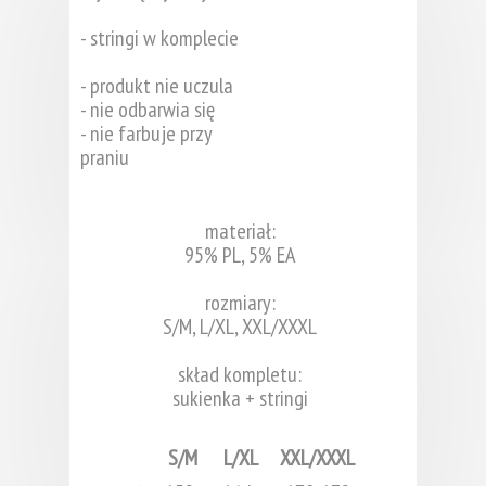
- stringi w komplecie
- produkt nie uczula
- nie odbarwia się
- nie farbuje przy
praniu
materiał:
95% PL, 5% EA
rozmiary:
S/M, L/XL, XXL/XXXL
skład kompletu:
sukienka + stringi
S/M
L/XL
XXL/XXXL