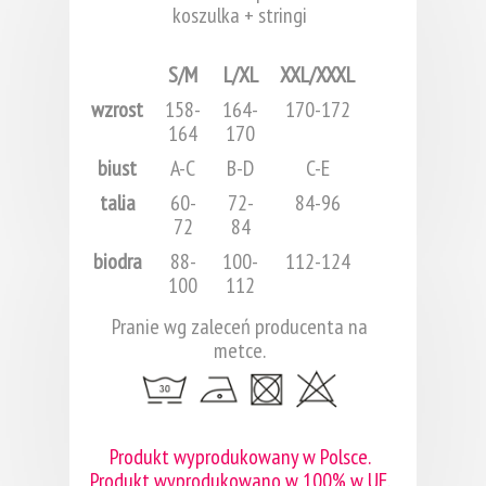
koszulka + stringi
S/M
L/XL
XXL/XXXL
wzrost
158-
164-
170-172
164
170
biust
A-C
B-D
C-E
talia
60-
72-
84-96
72
84
biodra
88-
100-
112-124
100
112
Pranie wg zaleceń producenta na
metce.
Produkt wyprodukowany w Polsce.
Produkt wyprodukowano w 100% w UE.