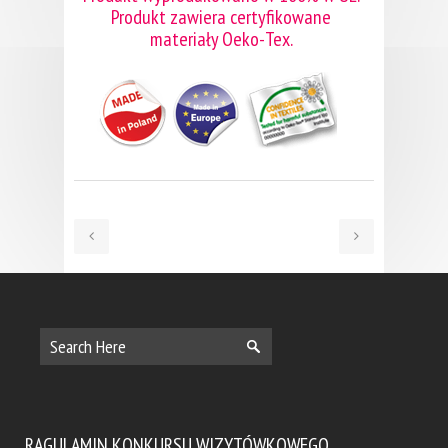
Produkt zawiera certyfikowane
materiały Oeko-Tex.
RAGULAMIN KONKURSU WIZYTÓWKOWEGO