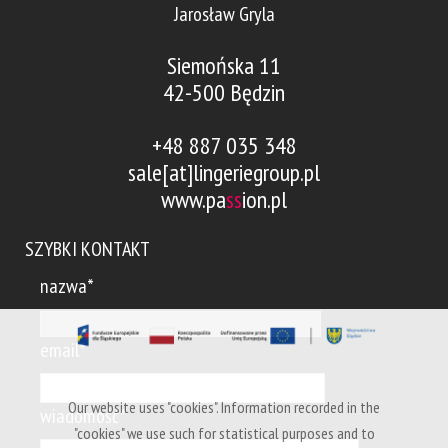
Jarosław Gryla
Siemońska 11
42-500 Będzin
+48 887 035 348
sale[at]lingeriegroup.pl
www.pa
ss
ion.pl
SZYBKI KONTAKT
nazwa*
email*
Our website uses "cookies". Information recorded in the
wiadomość*
"cookies" we use such for statistical purposes and to