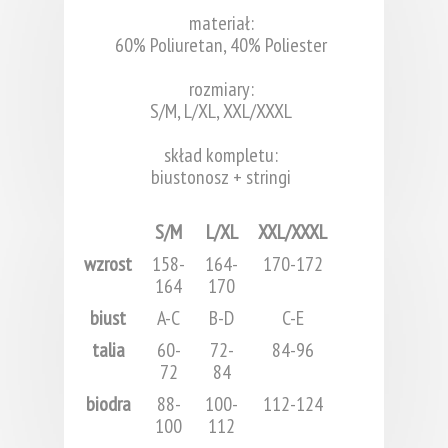
materiał:
60% Poliuretan, 40% Poliester
rozmiary:
S/M, L/XL, XXL/XXXL
skład kompletu:
biustonosz + stringi
S/M
L/XL
XXL/XXXL
wzrost
158-
164-
170-172
164
170
biust
A-C
B-D
C-E
talia
60-
72-
84-96
72
84
biodra
88-
100-
112-124
100
112