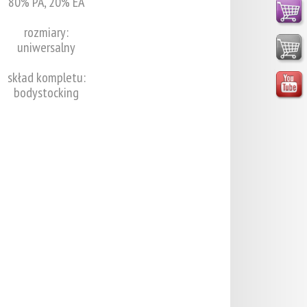
80% PA, 20% EA
rozmiary:
uniwersalny
skład kompletu:
bodystocking