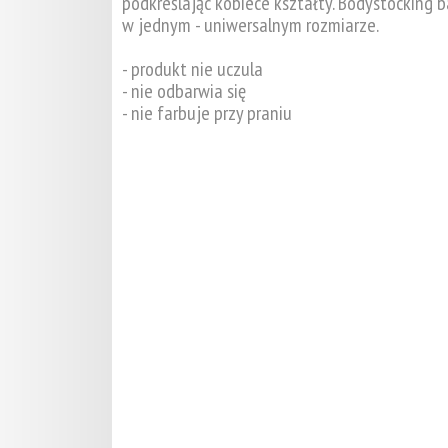
podkreślając kobiece kształty. Bodystocking b
w jednym - uniwersalnym rozmiarze.
- produkt nie uczula
- nie odbarwia się
- nie farbuje przy praniu