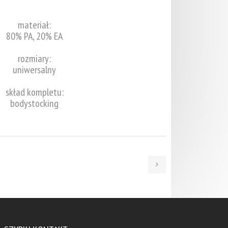
materiał:
80% PA, 20% EA
rozmiary:
uniwersalny
skład kompletu:
bodystocking