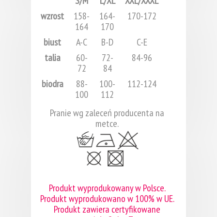
S/M
L/XL
XXL/XXXL
wzrost
158-
164-
170-172
164
170
biust
A-C
B-D
C-E
talia
60-
72-
84-96
72
84
biodra
88-
100-
112-124
100
112
Pranie wg zaleceń producenta na
metce.
Produkt wyprodukowany w Polsce.
Produkt wyprodukowano w 100% w UE.
Produkt zawiera certyfikowane