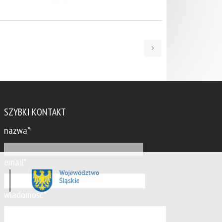
SZYBKI KONTAKT
nazwa*
email*
wiadomość*