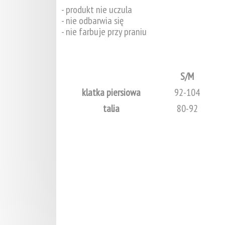
- produkt nie uczula
- nie odbarwia się
- nie farbuje przy praniu
S/M
klatka piersiowa
92-104
talia
80-92