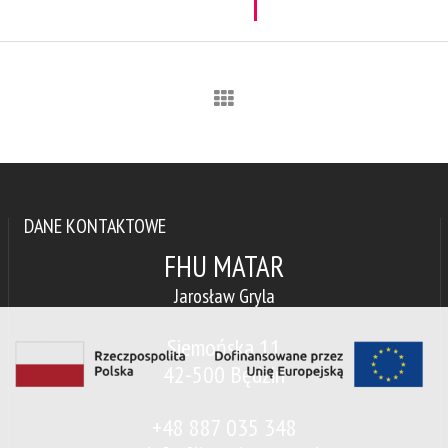
DANE KONTAKTOWE
FHU MATAR
Jarosław Gryla
Siemońska 11
42-500 Będzin
+48 887 035 348