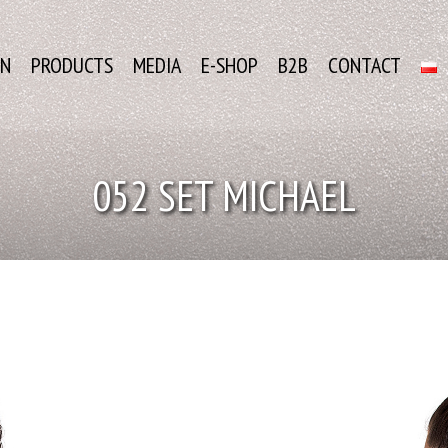
ON
PRODUCTS
MEDIA
E-SHOP
B2B
CONTACT
052 SET MICHAEL