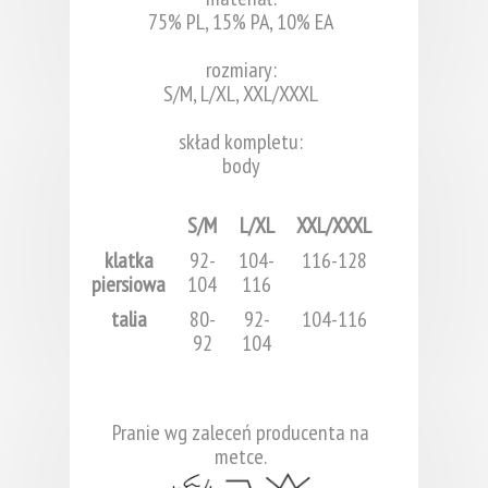
75% PL, 15% PA, 10% EA
rozmiary:
S/M, L/XL, XXL/XXXL
skład kompletu:
body
S/M
L/XL
XXL/XXXL
klatka
92-
104-
116-128
piersiowa
104
116
talia
80-
92-
104-116
92
104
Pranie wg zaleceń producenta na
metce.