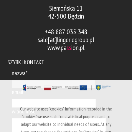
Siemońska 11
42-500 Będzin
+48 887 035 348
sale[at]lingeriegroup.pl
www.pa
ss
ion.pl
SZYBKI KONTAKT
nazwa*
email*
Our website uses "cookies". Information recorded in the
wiadomość*
"cookies" we use such for statistical purposes and to
adapt our website to individual needs of users. At any
time you can change the settings for "cookies" in your